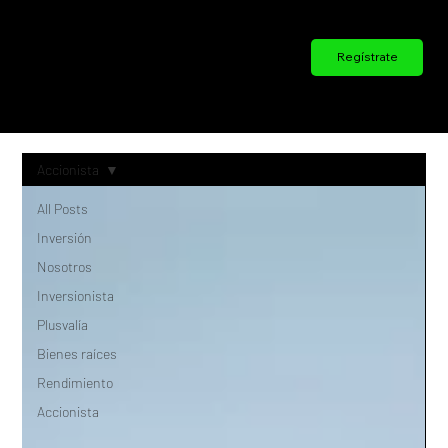
Regístrate
Grupo
Endemus
Accionista
All Posts
Inversión
Nosotros
Inversionista
Plusvalía
Bienes raíces
Rendimiento
Accionista