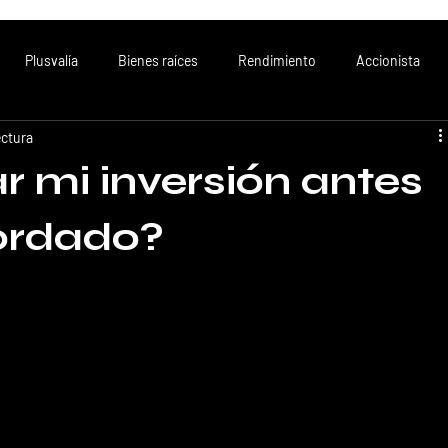
Plusvalía
Bienes raíces
Rendimiento
Accionista
ectura
r mi inversión antes
cordado?
egocio, un socio inversionista permanecerá en la 
tablezca en su Título Accionario.
nticipada de acciones antes del plazo acordado debido a la
íces, por su propia dinámica, tiende a requerir plazos 
dimiento de las inversiones. 
 de desarrollo, construcción y maduración que demandan