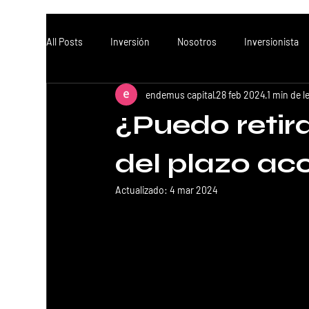
All Posts
Inversión
Nosotros
Inversionista
endemus capital
28 feb 2024
1 min de l
¿Puedo retira
del plazo a
Actualizado:
4 mar 2024
En el marco de nuestro modelo de n
asociación durante el tiempo que es
Por lo cual no es posible la venta a
naturaleza del mercado de bienes ra
más extensos para maximizar el ren
Los proyectos involucran procesos